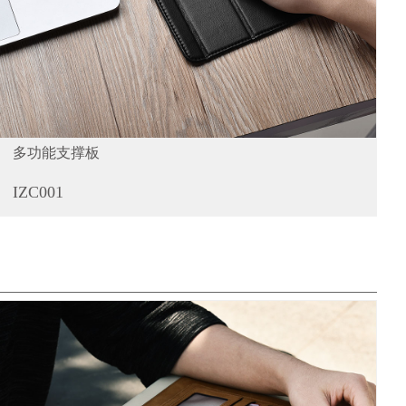
多功能支撑板
IZC001