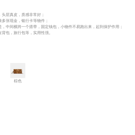
fferent color to your device
e style and taste of the bags
resting little leather pieces
e charm of the brand
成，头层真皮，质感非常好；
存放多张现金，银行卡等物件；
高贵，中间横跨一个搭带，固定钱包，小物件不易跑出来，起到保护作用；
跨在背包，旅行包等，实用性强。
棕色