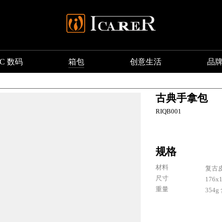
3C 数码
箱包
创意生活
品
无线充
其他
CD 包
古典手拿包
蓝牙音响
其他
RIQB001
苹果表带
数据线
规格
电子产品
材料
复古
AirPods 保护套
尺寸
176x
重量
354
3C 数码
箱包
创意生
品牌