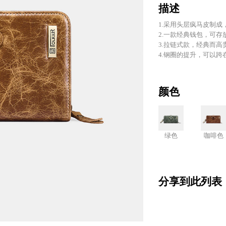
Add a di
There ar
More inte
Enjoy th
描述
1.采用头层疯马皮制
2.一款经典钱包，可
3.拉链式款，经典而
4.钢圈的提升，可以
颜色
绿色
咖啡色
分享到此列表