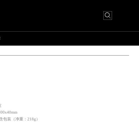
牌
皮
100x40mm
g 含包装（净重：218g）
活