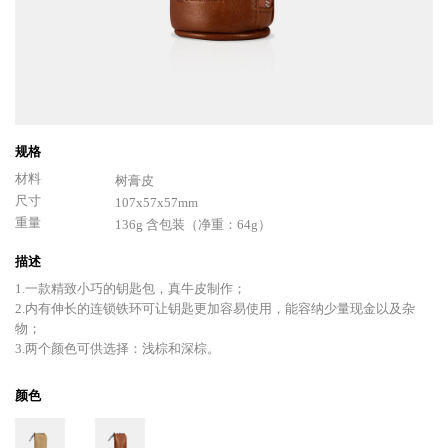
规格
材料
树膏皮
尺寸
107x57x57mm
重量
136g 含包装（净重：64g）
描述
1.一款精致小巧的钥匙包，真牛皮制作；
2.内有伸长的连锁铁环可让钥匙更加容易使用，能容纳少量现金以及杂
物；
3.两个颜色可供选择：浅棕和深棕。
颜色